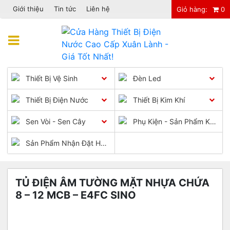
Giới thiệu
Tin tức
Liên hệ
Giỏ hàng:
0
Chuyển
đến
Menu
phần
nội
dung
Thiết Bị Vệ Sinh
Đèn Led
Thiết Bị Điện Nước
Thiết Bị Kim Khí
Sen Vòi - Sen Cây
Phụ Kiện - Sản Phẩm Khác
Sản Phẩm Nhận Đặt Hàng
TỦ ĐIỆN ÂM TƯỜNG MẶT NHỰA CHỨA
8 – 12 MCB – E4FC SINO