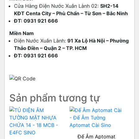
Cửa Hàng Điện Nước Xuân Lành 02:
SH2-14
KĐT Centa City – Phù Chẩn – Từ Sơn – Bắc Ninh
ĐT: 0931 921 666
Miền Nam
Điện Nước Xuân Lành:
91 Xa Lộ Hà Nội – Phường
Thảo Điền – Quận 2 – TP. HCM
ĐT: 0931 921 666
Sản phẩm tương tự
Đế Âm Aptomat
Đ