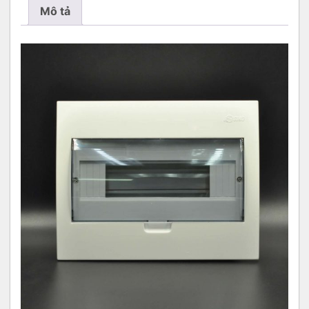
ÂM
Mô tả
TƯỜNG
MẶT
NHỰA
CHỨA
8
-
12
MCB
-
E4FC
SINO
số
lượng