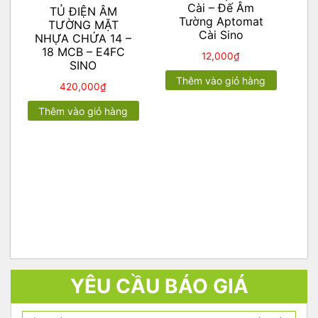
Cài – Đế Âm
TỦ ĐIỆN ÂM
Tường Aptomat
TƯỜNG MẶT
Cài Sino
NHỰA CHỨA 14 –
18 MCB – E4FC
12,000
₫
SINO
Thêm vào giỏ hàng
420,000
₫
Thêm vào giỏ hàng
YÊU CẦU BÁO GIÁ