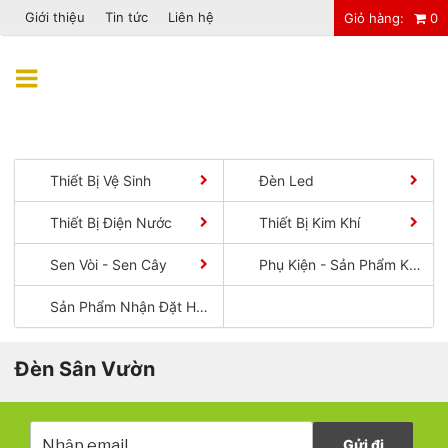
Giới thiệu
Tin tức
Liên hệ
Giỏ hàng:
0
Chuyển
đến
Menu
phần
nội
dung
Thiết Bị Vệ Sinh
Đèn Led
Thiết Bị Điện Nước
Thiết Bị Kim Khí
Sen Vòi - Sen Cây
Phụ Kiện - Sản Phẩm Khác
Sản Phẩm Nhận Đặt Hàng
Đèn Sân Vườn