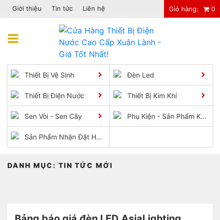
Giới thiệu
Tin tức
Liên hệ
Giỏ hàng:
0
Chuyển
đến
Menu
phần
nội
dung
Thiết Bị Vệ Sinh
Đèn Led
Thiết Bị Điện Nước
Thiết Bị Kim Khí
Sen Vòi - Sen Cây
Phụ Kiện - Sản Phẩm Khác
Sản Phẩm Nhận Đặt Hàng
DANH MỤC:
TIN TỨC MỚI
Bảng báo giá đèn LED AsiaLighting