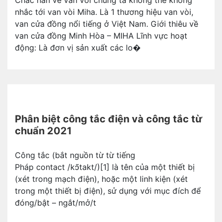
Chắc hẳn về van vòi chúng ta không thể không
nhắc tới van vòi Miha. Là 1 thương hiệu van vòi,
van cửa đồng nổi tiếng ở Việt Nam. Giới thiêu về
van cửa đồng Minh Hòa – MIHA Lĩnh vực hoạt
động: Là đơn vị sản xuất các lo�
Phân biệt công tắc điện và công tắc từ
chuẩn 2021
Công tắc (bắt nguồn từ từ tiếng
Pháp contact /kɔ̃takt/)[1] là tên của một thiết bị
(xét trong mạch điện), hoặc một linh kiện (xét
trong một thiết bị điện), sử dụng với mục đích để
đóng/bật – ngắt/mở/t