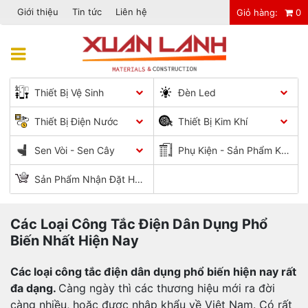
Giới thiệu
Tin tức
Liên hệ
Giỏ hàng:
0
Chuyển
đến
Menu
phần
nội
Thiết Bị Vệ Sinh
Đèn Led
dung
Thiết Bị Điện Nước
Thiết Bị Kim Khí
Sen Vòi - Sen Cây
Phụ Kiện - Sản Phẩm Khác
Sản Phẩm Nhận Đặt Hàng
Các Loại Công Tắc Điện Dân Dụng Phổ
Biến Nhất Hiện Nay
Các loại công tắc điện dân dụng phổ biến hiện nay rất
đa dạng.
Càng ngày thì các thương hiệu mới ra đời
càng nhiều, hoặc được nhập khẩu về Việt Nam. Có rất