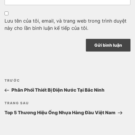
Lưu tên của tôi, email, và trang web trong trình duyệt
này cho lần bình luận kế tiếp của tôi.
Điều
Bài
TRƯỚC
hướng
cũ
Phân Phối Thiết Bị Điện Nước Tại Bắc Ninh
hơn
bài
Bài
TRANG SAU
viết
tiếp
Top 5 Thương Hiệu Ống Nhựa Hàng Đầu Việt Nam
theo